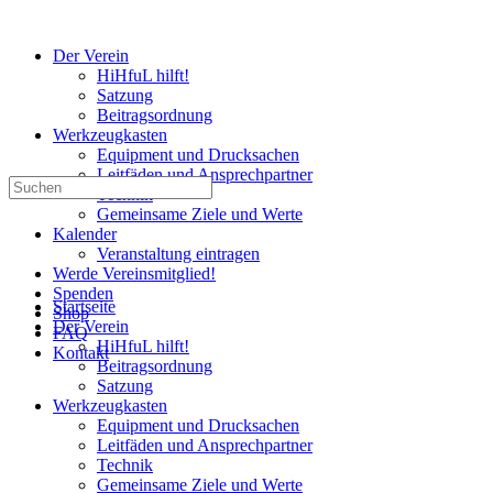
Der Verein
HiHfuL hilft!
Satzung
Beitragsordnung
Werkzeugkasten
Equipment und Drucksachen
Leitfäden und Ansprechpartner
Suchen
Technik
nach:
Gemeinsame Ziele und Werte
Kalender
Veranstaltung eintragen
Werde Vereinsmitglied!
Spenden
Startseite
Shop
Der Verein
FAQ
HiHfuL hilft!
Kontakt
Beitragsordnung
Satzung
Werkzeugkasten
Equipment und Drucksachen
Leitfäden und Ansprechpartner
Technik
Gemeinsame Ziele und Werte