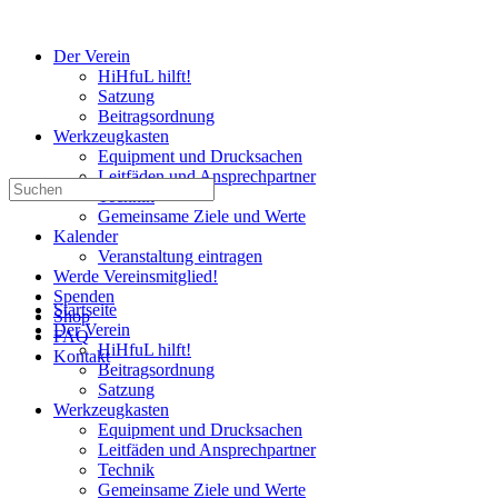
Der Verein
HiHfuL hilft!
Satzung
Beitragsordnung
Werkzeugkasten
Equipment und Drucksachen
Leitfäden und Ansprechpartner
Suchen
Technik
nach:
Gemeinsame Ziele und Werte
Kalender
Veranstaltung eintragen
Werde Vereinsmitglied!
Spenden
Startseite
Shop
Der Verein
FAQ
HiHfuL hilft!
Kontakt
Beitragsordnung
Satzung
Werkzeugkasten
Equipment und Drucksachen
Leitfäden und Ansprechpartner
Technik
Gemeinsame Ziele und Werte