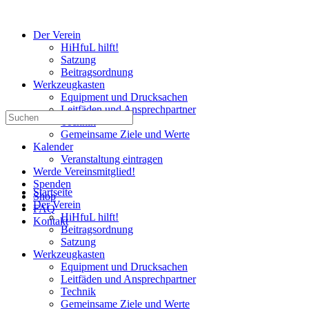
Der Verein
HiHfuL hilft!
Satzung
Beitragsordnung
Werkzeugkasten
Equipment und Drucksachen
Leitfäden und Ansprechpartner
Suchen
Technik
nach:
Gemeinsame Ziele und Werte
Kalender
Veranstaltung eintragen
Werde Vereinsmitglied!
Spenden
Startseite
Shop
Der Verein
FAQ
HiHfuL hilft!
Kontakt
Beitragsordnung
Satzung
Werkzeugkasten
Equipment und Drucksachen
Leitfäden und Ansprechpartner
Technik
Gemeinsame Ziele und Werte