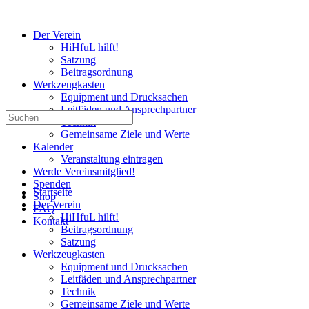
Der Verein
HiHfuL hilft!
Satzung
Beitragsordnung
Werkzeugkasten
Equipment und Drucksachen
Leitfäden und Ansprechpartner
Suchen
Technik
nach:
Gemeinsame Ziele und Werte
Kalender
Veranstaltung eintragen
Werde Vereinsmitglied!
Spenden
Startseite
Shop
Der Verein
FAQ
HiHfuL hilft!
Kontakt
Beitragsordnung
Satzung
Werkzeugkasten
Equipment und Drucksachen
Leitfäden und Ansprechpartner
Technik
Gemeinsame Ziele und Werte