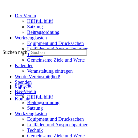
Der Verein
HiHfuL hilft!
Satzung
Beitragsordnung
Werkzeugkasten
Equipment und Drucksachen
Leitfäden und Ansprechpartner
Suchen nach:
Technik
Gemeinsame Ziele und Werte
Kalender
Veranstaltung eintragen
Werde Vereinsmitglied!
Spenden
Startseite
Shop
Der Verein
FAQ
HiHfuL hilft!
Kontakt
Beitragsordnung
Satzung
Werkzeugkasten
Equipment und Drucksachen
Leitfäden und Ansprechpartner
Technik
Gemeinsame Ziele und Werte