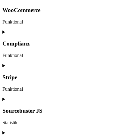
to
service
WooCommerce
paypal
Funktional
Consent
to
service
Complianz
woocommerce
Funktional
Consent
to
service
Stripe
complianz
Funktional
Consent
to
service
Sourcebuster JS
stripe
Statistik
Consent