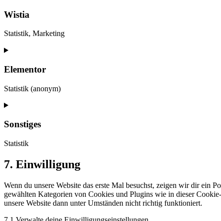
to
service
Wistia
google-
analytics
Statistik, Marketing
Consent
to
service
Elementor
wistia
Statistik (anonym)
Consent
to
service
Sonstiges
elementor
Statistik
Consent
7. Einwilligung
to
service
Wenn du unsere Website das erste Mal besuchst, zeigen wir dir ein Po
sonstiges
gewählten Kategorien von Cookies und Plugins wie in dieser Cookie-
unsere Website dann unter Umständen nicht richtig funktioniert.
7.1 Verwalte deine Einwilligungseinstellungen