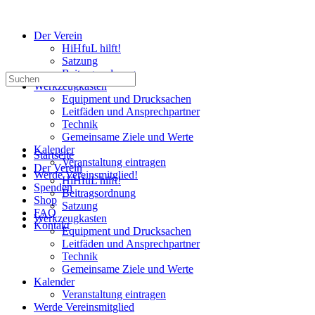
Der Verein
HiHfuL hilft!
Satzung
Beitragsordnung
Suchen
Werkzeugkasten
nach:
Equipment und Drucksachen
Leitfäden und Ansprechpartner
Technik
Gemeinsame Ziele und Werte
Kalender
Startseite
Veranstaltung eintragen
Der Verein
Werde Vereinsmitglied!
HiHfuL hilft!
Spenden
Beitragsordnung
Shop
Satzung
FAQ
Werkzeugkasten
Kontakt
Equipment und Drucksachen
Leitfäden und Ansprechpartner
Technik
Gemeinsame Ziele und Werte
Kalender
Veranstaltung eintragen
Werde Vereinsmitglied