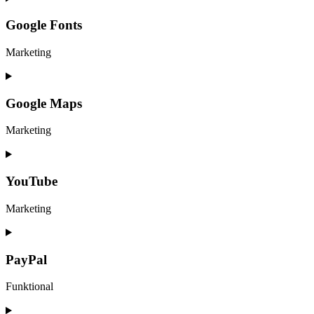
to
service
Google Fonts
divi-
(elegant-
Marketing
themes)
Consent
to
service
Google Maps
google-
fonts
Marketing
Consent
to
service
YouTube
google-
maps
Marketing
Consent
to
service
PayPal
youtube
Funktional
Consent