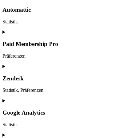
to
service
Automattic
sourcebuster-
js
Statistik
Consent
to
service
Paid Membership Pro
automattic
Präferenzen
Consent
to
service
Zendesk
paid-
membership-
Statistik, Präferenzen
pro
Consent
to
service
Google Analytics
zendesk
Statistik
Consent