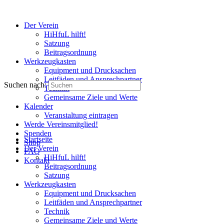
Der Verein
HiHfuL hilft!
Satzung
Beitragsordnung
Werkzeugkasten
Equipment und Drucksachen
Leitfäden und Ansprechpartner
Suchen nach:
Technik
Gemeinsame Ziele und Werte
Kalender
Veranstaltung eintragen
Werde Vereinsmitglied!
Spenden
Startseite
Shop
Der Verein
FAQ
HiHfuL hilft!
Kontakt
Beitragsordnung
Satzung
Werkzeugkasten
Equipment und Drucksachen
Leitfäden und Ansprechpartner
Technik
Gemeinsame Ziele und Werte